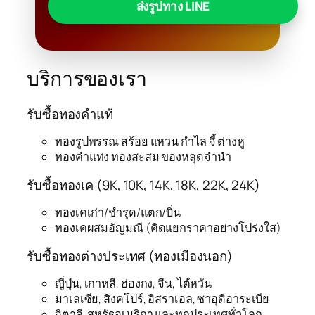
ส่งรูปทาง LINE
บริการของเรา
รับซื้อทองคำแท้
ทองรูปพรรณ สร้อย แหวน กำไล จี้ ต่างหู
ทองคำแท่ง ทองสะสม ของหลุดจำนำ
รับซื้อทองเค (9K, 10K, 14K, 18K, 22K, 24K)
ทองเคเก่า/ชำรุด/แตก/บิ่น
ทองเคผสมอัญมณี (คิดแยกราคาอย่างโปร่งใส)
รับซื้อทองต่างประเทศ (ทองเมืองนอก)
ญี่ปุ่น, เกาหลี, ฮ่องกง, จีน, ไต้หวัน
มาเลเซีย, สิงคโปร์, อิสราเอล, ซาอุดิอาระเบีย
อิตาลี, สหรัฐอเมริกา และทุกประเทศทั่วโลก