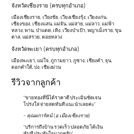
จังหวัดเชียงราย (ครบทุกอำเภอ)
เมืองเชียงราย, เวียงชัย, เวียงเชียงรุ้ง, เวียงแก่น,
เชียงของ, เชียงแสน, แม่จัน, แม่สาย, แม่ลาว, แม่ฟ้า
หลวง, พาน, ป่าแดด, เทิง, เวียงป่าเป้า, พญาเม็งราย, ขุน
ตาล, แม่สรวย, ดอยหลวง
จังหวัดพะเยา (ครบทุกอำเภอ)
เมืองพะเยา, แม่ใจ, ภูกามยาว, ภูซาง, เชียงคำ, จุน,
ดอกคำใต้, ปง, เชียงม่วน
รีวิวจากลูกค้า
“ขายทองที่นี่ได้ราคาดี ประเมินชัดเจน
โปร่งใส จ่ายสดทันที แนะนำเลยค่ะ”
– คุณผการัตน์ (อ.เมืองเชียงราย)
“บริการถึงบ้าน รวดเร็ว ปลอดภัย ได้เงิน
ทันที ประทับใจมากครับ”