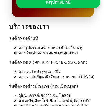
ส่งรูปทาง LINE
บริการของเรา
รับซื้อทองคำแท้
ทองรูปพรรณ สร้อย แหวน กำไล จี้ ต่างหู
ทองคำแท่ง ทองสะสม ของหลุดจำนำ
รับซื้อทองเค (9K, 10K, 14K, 18K, 22K, 24K)
ทองเคเก่า/ชำรุด/แตก/บิ่น
ทองเคผสมอัญมณี (คิดแยกราคาอย่างโปร่งใส)
รับซื้อทองต่างประเทศ (ทองเมืองนอก)
ญี่ปุ่น, เกาหลี, ฮ่องกง, จีน, ไต้หวัน
มาเลเซีย, สิงคโปร์, อิสราเอล, ซาอุดิอาระเบีย
อิตาลี, สหรัฐอเมริกา และทุกประเทศทั่วโลก