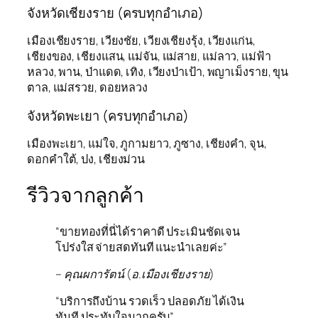
จังหวัดเชียงราย (ครบทุกอำเภอ)
เมืองเชียงราย, เวียงชัย, เวียงเชียงรุ้ง, เวียงแก่น,
เชียงของ, เชียงแสน, แม่จัน, แม่สาย, แม่ลาว, แม่ฟ้า
หลวง, พาน, ป่าแดด, เทิง, เวียงป่าเป้า, พญาเม็งราย, ขุน
ตาล, แม่สรวย, ดอยหลวง
จังหวัดพะเยา (ครบทุกอำเภอ)
เมืองพะเยา, แม่ใจ, ภูกามยาว, ภูซาง, เชียงคำ, จุน,
ดอกคำใต้, ปง, เชียงม่วน
รีวิวจากลูกค้า
“ขายทองที่นี่ได้ราคาดี ประเมินชัดเจน
โปร่งใส จ่ายสดทันที แนะนำเลยค่ะ”
– คุณผการัตน์ (อ.เมืองเชียงราย)
“บริการถึงบ้าน รวดเร็ว ปลอดภัย ได้เงิน
ทันที ประทับใจมากครับ”